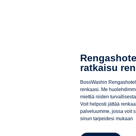
Rengashotel
ratkaisu re
BossWashin Rengashotelli 
renkaasi. Me huolehdimme r
miettiä niiden turvallisesta
Voit helposti jättää renkaa
palveluumme, jossa voit s
sinun tarpeidesi mukaan