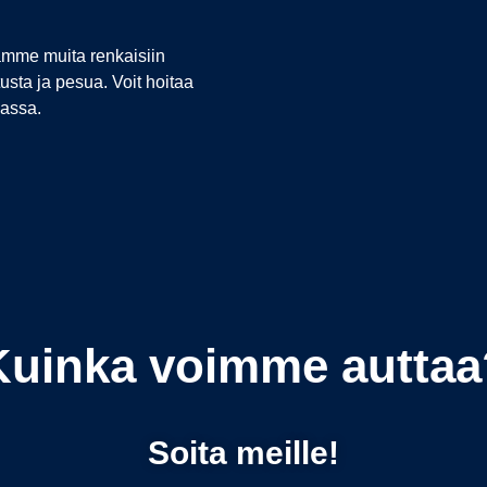
oamme muita renkaisiin
tusta ja pesua. Voit hoitaa
kassa.
Kuinka voimme auttaa
Soita meille!