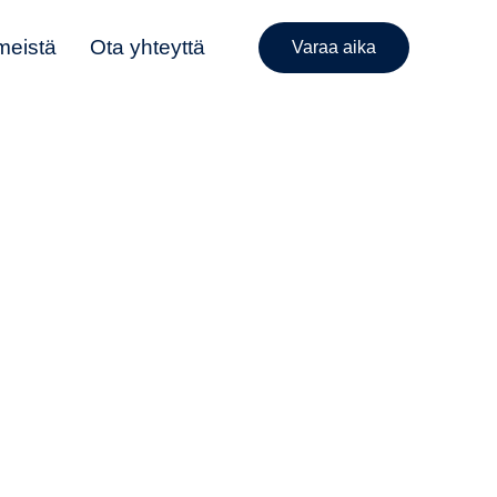
meistä
Ota yhteyttä
Varaa aika
i