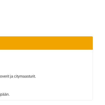
verit ja citymaasturit.
mpään.