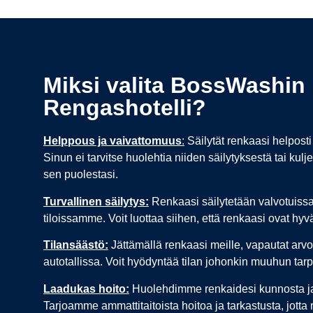
Miksi valita BossWashin
Rengashotelli?
Helppous ja vaivattomuus
:
Säilytät renkaasi helposti 
Sinun ei tarvitse huolehtia niiden säilytyksestä tai ku
sen puolestasi.
Turvallinen säilytys:
Renkaasi säilytetään valvotuissa 
tiloissamme. Voit luottaa siihen, että renkaasi ovat hyv
Tilansäästö:
Jättämällä renkaasi meille, vapautat arvok
autotallissa. Voit hyödyntää tilan johonkin muuhun tarp
Laadukas hoito:
Huolehdimme renkaidesi kunnosta ja 
Tarjoamme ammattitaitoista hoitoa ja tarkastusta, jott