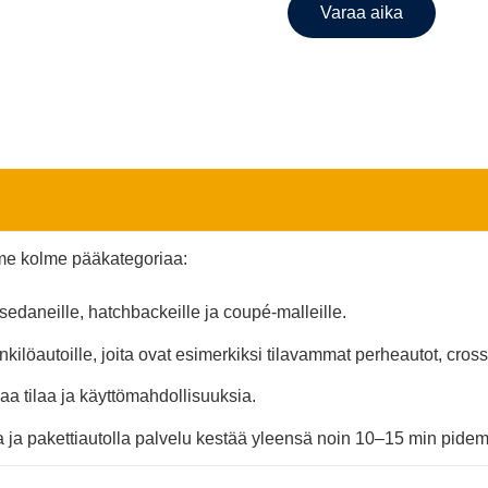
Varaa aika
me kolme pääkategoriaa:
 sedaneille, hatchbackeille ja coupé-malleille.
kilöautoille, joita ovat esimerkiksi tilavammat perheautot, crosso
aa tilaa ja käyttömahdollisuuksia.
la ja pakettiautolla palvelu kestää yleensä noin 10–15 min pide