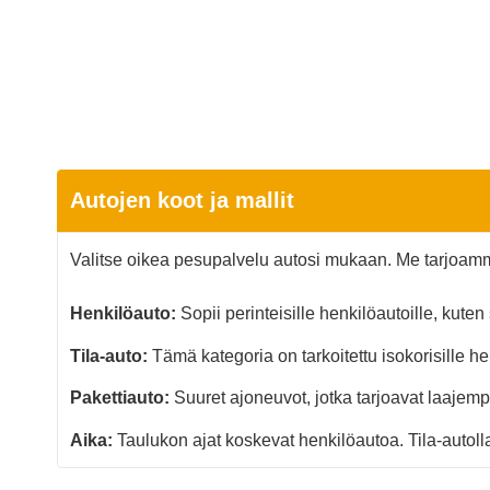
Autojen koot ja mallit​
Valitse oikea pesupalvelu autosi mukaan. Me tarjoam
Henkilöauto:
Sopii perinteisille henkilöautoille, kuten
Tila-auto:
Tämä kategoria on tarkoitettu isokorisille hen
Pakettiauto:
Suuret ajoneuvot, jotka tarjoavat laajemp
Aika:
Taulukon ajat koskevat henkilöautoa. Tila-autol