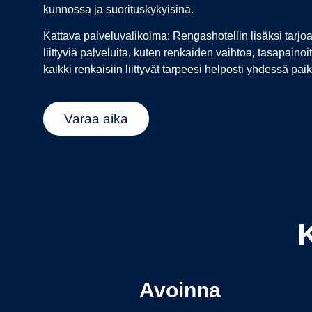
kunnossa ja suorituskykyisinä.
Kattava palveluvalikoima: Rengashotellin lisäksi tarj
liittyviä palveluita, kuten renkaiden vaihtoa, tasapainoi
kaikki renkaisiin liittyvät tarpeesi helposti yhdessä pai
Varaa aika
Avoinna