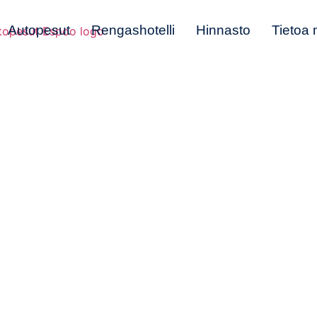
Autopesut
Rengashotelli
Hinnasto
Tietoa 
Rengashotell